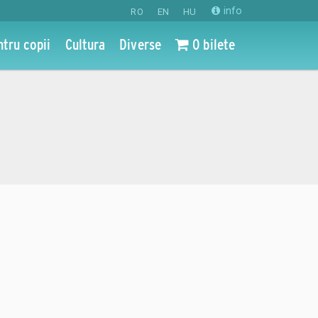
info
RO
EN
HU
ntru copii
Cultura
Diverse
0 bilete