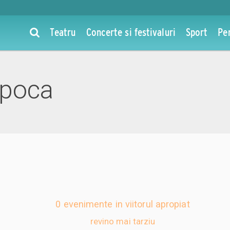
Teatru
Concerte si festivaluri
Sport
Pe
apoca
0 evenimente in viitorul apropiat
revino mai tarziu