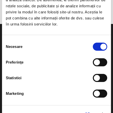
Visuin.Potaissa
rețele sociale, de publicitate și de analize informații cu
privire la modul în care folosiți site-ul nostru. Aceștia le
pot combina cu alte informații oferite de dvs. sau culese
în urma folosirii serviciilor lor.
Selecția
Necesare
consimțământului
Evenimente
Ajutor
Preferinţe
Teatru
Cum comand bilete?
Concerte si
Statistici
festivaluri
Plata online sau cash
Sport
eBilet printat acasa
Marketing
Pentru copii
Cultura
Livrare prin curier
Diverse