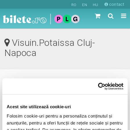
contact
RO
EN
HU
Visuin.Potaissa Cluj-
Napoca
0 evenimente in viitorul apropiat
revino mai tarziu
Acest site utilizează cookie-uri
Folosim cookie-uri pentru a personaliza conținutul și
anunțurile, pentru a oferi funcții de rețele sociale și pentru
anunta-ma pe email cand apare urmatorul eveniment la
a analiza traficul. De asemenea, le oferim partenerilor de