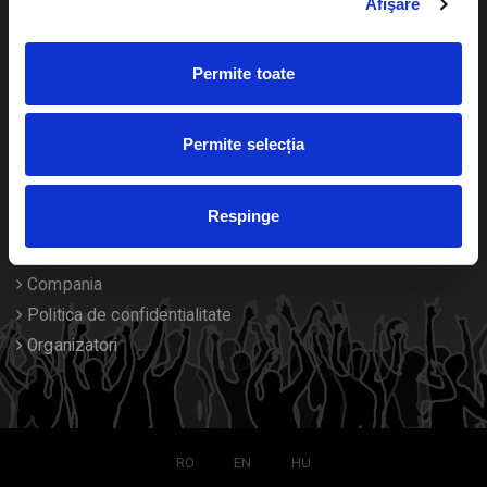
Afişare
Calendar
Returnare bilete
Permite toate
Duplicare bilete
Despre noi
Permite selecția
Contact
Respinge
Termeni si conditii
Despre Cookies
Compania
Politica de confidentialitate
Organizatori
RO
EN
HU