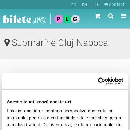
contact
RO
EN
HU
Submarine Cluj-Napoca
0 evenimente in viitorul apropiat
revino mai tarziu
Acest site utilizează cookie-uri
Folosim cookie-uri pentru a personaliza conținutul și
anunta-ma pe email cand apare urmatorul eveniment la
anunțurile, pentru a oferi funcții de rețele sociale și pentru
Submarine
a analiza traficul. De asemenea, le oferim partenerilor de