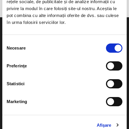
rețele sociale, de publicitate și de analize informații cu
privire la modul în care folosiți site-ul nostru. Aceștia le
pot combina cu alte informații oferite de dvs. sau culese
în urma folosirii serviciilor lor.
Selecția
Necesare
consimțământului
Evenimente
Ajutor
Teatru
Preferinţe
Cum comand bilete?
Concerte si
festivaluri
Plata online sau cash
Statistici
Sport
eBilet printat acasa
Pentru copii
Marketing
Cultura
Livrare prin curier
Diverse
Calendar
Returnare bilete
Afişare