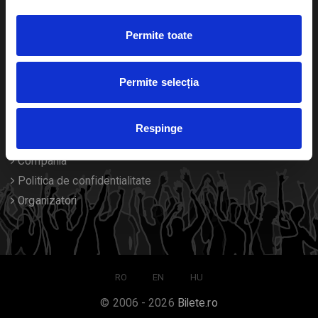
Duplicare bilete
Permite toate
Despre noi
Permite selecția
Contact
Termeni si conditii
Respinge
Despre Cookies
Compania
Politica de confidentialitate
Organizatori
RO
EN
HU
© 2006 - 2026
Bilete.ro