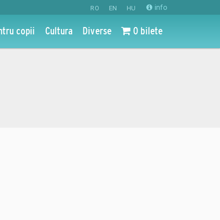
info
RO
EN
HU
ntru copii
Cultura
Diverse
0 bilete