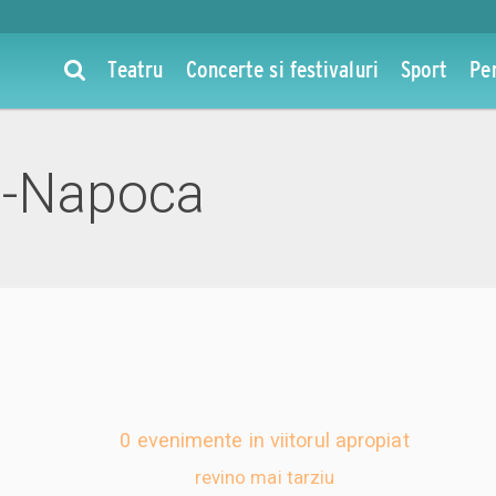
Teatru
Concerte si festivaluri
Sport
Pe
j-Napoca
0 evenimente in viitorul apropiat
revino mai tarziu