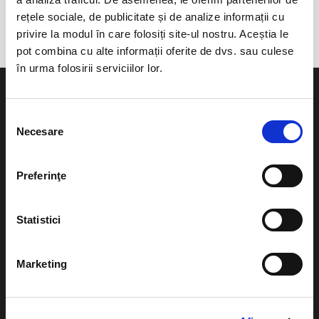
Quo Vadis (Plaiesti)
rețele sociale, de publicitate și de analize informații cu
privire la modul în care folosiți site-ul nostru. Aceștia le
pot combina cu alte informații oferite de dvs. sau culese
în urma folosirii serviciilor lor.
Selecția
Necesare
consimțământului
Evenimente
Ajutor
Preferinţe
Teatru
Cum comand bilete?
Concerte si
Statistici
festivaluri
Plata online sau cash
Sport
eBilet printat acasa
Marketing
Pentru copii
Cultura
Livrare prin curier
Diverse