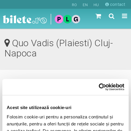
contact
RO
EN
HU
Quo Vadis (Plaiesti) Cluj-
Napoca
0 evenimente in viitorul apropiat
revino mai tarziu
Acest site utilizează cookie-uri
Folosim cookie-uri pentru a personaliza conținutul și
anunțurile, pentru a oferi funcții de rețele sociale și pentru
anunta-ma pe email cand apare urmatorul eveniment la
a analiza traficul. De asemenea, le oferim partenerilor de