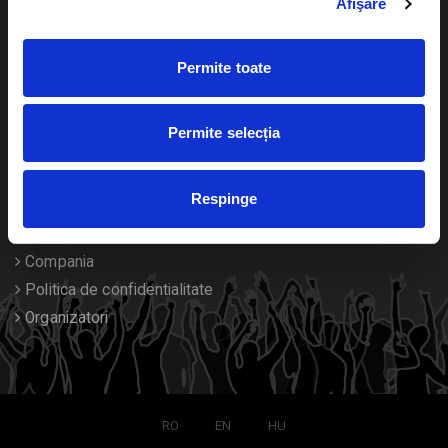
Afişare
Calendar
Returnare bilete
Permite toate
Duplicare bilete
Despre noi
Permite selecția
Contact
Respinge
Termeni si conditii
Despre Cookies
Compania
Politica de confidentialitate
Organizatori
RO
EN
HU