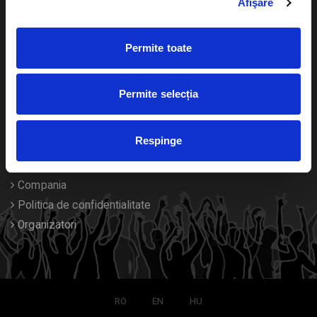
Afişare
Calendar
Returnare bilete
Permite toate
Duplicare bilete
Despre noi
Permite selecția
Contact
Respinge
Termeni si conditii
Despre Cookies
Compania
Politica de confidentialitate
Organizatori
RO
EN
HU