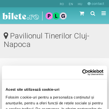
contact
RO
EN
HU
Pavilionul Tinerilor Cluj-
Napoca
0 evenimente in viitorul apropiat
revino mai tarziu
Acest site utilizează cookie-uri
Folosim cookie-uri pentru a personaliza conținutul și
anunțurile, pentru a oferi funcții de rețele sociale și pentru
anunta-ma pe email cand apare urmatorul eveniment la
a analiza traficul. De asemenea, le oferim partenerilor de