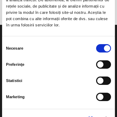
Pavilionul Tinerilor
rețele sociale, de publicitate și de analize informații cu
privire la modul în care folosiți site-ul nostru. Aceștia le
pot combina cu alte informații oferite de dvs. sau culese
în urma folosirii serviciilor lor.
Selecția
Necesare
consimțământului
Evenimente
Ajutor
Preferinţe
Teatru
Cum comand bilete?
Concerte si
Statistici
festivaluri
Plata online sau cash
Sport
eBilet printat acasa
Marketing
Pentru copii
Cultura
Livrare prin curier
Diverse