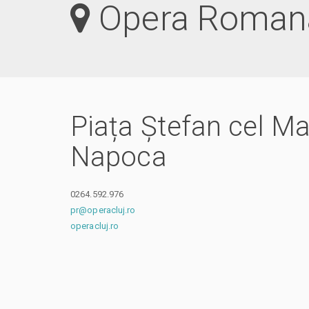
Opera Romana
Piața Ștefan cel Mar
Napoca
0264.592.976
pr@operacluj.ro
operacluj.ro