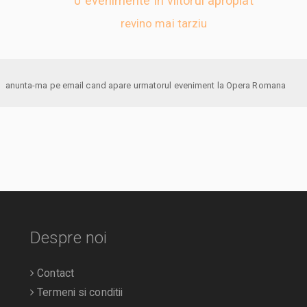
0 evenimente in viitorul apropiat
revino mai tarziu
anunta-ma pe email cand apare urmatorul eveniment la Opera Romana
Despre noi
Contact
Termeni si conditii