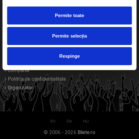
Duplicare bilete
Permite toate
Despre noi
Permite selecția
Contact
Termeni si conditii
Respinge
Despre Cookies
Compania
Politica de confidentialitate
Organizatori
RO
EN
HU
© 2006 - 2026
Bilete.ro