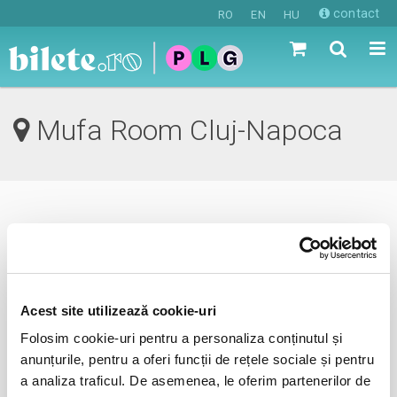
contact
RO
EN
HU
Mufa Room Cluj-Napoca
0 evenimente in viitorul apropiat
revino mai tarziu
Acest site utilizează cookie-uri
Folosim cookie-uri pentru a personaliza conținutul și
anunta-ma pe email cand apare urmatorul eveniment la
anunțurile, pentru a oferi funcții de rețele sociale și pentru
Mufa Room
a analiza traficul. De asemenea, le oferim partenerilor de