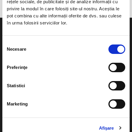
rețele sociale, de publicitate și de analize informații cu
privire la modul în care folosiți site-ul nostru. Aceștia le
pot combina cu alte informații oferite de dvs. sau culese
în urma folosirii serviciilor lor.
Selecția
Necesare
consimțământului
Evenimente
Ajutor
Teatru
Preferinţe
Cum comand bilete?
Concerte si
festivaluri
Plata online sau cash
Statistici
Sport
eBilet printat acasa
Pentru copii
Marketing
Cultura
Livrare prin curier
Diverse
Calendar
Returnare bilete
Afişare