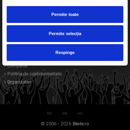
Duplicare bilete
Permite toate
Despre noi
Permite selecția
Contact
Termeni si conditii
Respinge
Despre Cookies
Compania
Politica de confidentialitate
Organizatori
RO
EN
HU
© 2006 - 2026
Bilete.ro