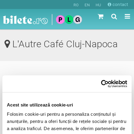
contact
RO
EN
HU
L'Autre Café Cluj-Napoca
0 evenimente in viitorul apropiat
revino mai tarziu
Acest site utilizează cookie-uri
Folosim cookie-uri pentru a personaliza conținutul și
anunta-ma pe email cand apare urmatorul eveniment la
anunțurile, pentru a oferi funcții de rețele sociale și pentru
L'Autre Café
a analiza traficul. De asemenea, le oferim partenerilor de