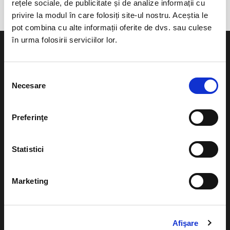
rețele sociale, de publicitate și de analize informații cu
privire la modul în care folosiți site-ul nostru. Aceștia le
pot combina cu alte informații oferite de dvs. sau culese
în urma folosirii serviciilor lor.
Selecția
Necesare
consimțământului
Evenimente
Ajutor
Teatru
Preferinţe
Cum comand bilete?
Concerte si
festivaluri
Plata online sau cash
Statistici
Sport
eBilet printat acasa
Pentru copii
Marketing
Cultura
Livrare prin curier
Diverse
Calendar
Returnare bilete
Afişare