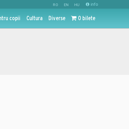
info
RO
EN
HU
ntru copii
Cultura
Diverse
0 bilete