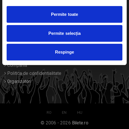
Duplicare bilete
Permite toate
Despre noi
Permite selecția
Contact
Termeni si conditii
Respinge
Despre Cookies
Compania
Politica de confidentialitate
Organizatori
RO
EN
HU
© 2006 - 2026
Bilete.ro