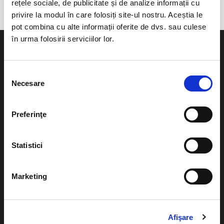
rețele sociale, de publicitate și de analize informații cu
privire la modul în care folosiți site-ul nostru. Aceștia le
pot combina cu alte informații oferite de dvs. sau culese
în urma folosirii serviciilor lor.
Selecția
Necesare
consimțământului
Evenimente
Ajutor
Teatru
Preferinţe
Cum comand bilete?
Concerte si
festivaluri
Plata online sau cash
Statistici
Sport
eBilet printat acasa
Pentru copii
Marketing
Cultura
Livrare prin curier
Diverse
Calendar
Returnare bilete
Afişare