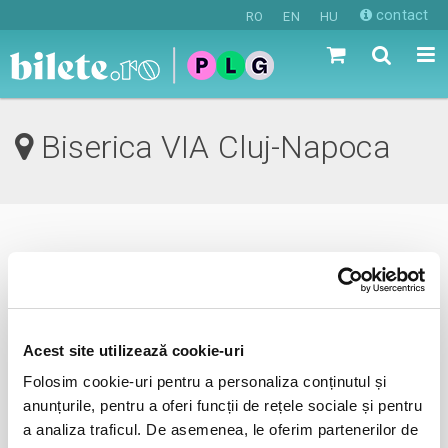
contact
RO
EN
HU
Biserica VIA Cluj-Napoca
0 evenimente in viitorul apropiat
revino mai tarziu
Acest site utilizează cookie-uri
Folosim cookie-uri pentru a personaliza conținutul și
anunta-ma pe email cand apare urmatorul eveniment la
anunțurile, pentru a oferi funcții de rețele sociale și pentru
Biserica VIA
a analiza traficul. De asemenea, le oferim partenerilor de