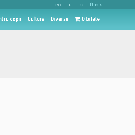
info
RO
EN
HU
ntru copii
Cultura
Diverse
0 bilete