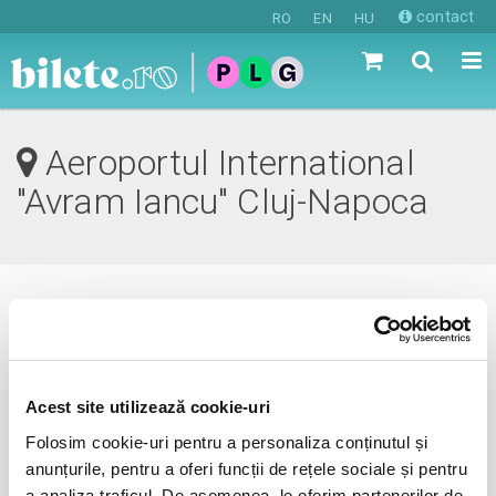
contact
RO
EN
HU
Aeroportul International
"Avram Iancu" Cluj-Napoca
0 evenimente in viitorul apropiat
revino mai tarziu
Acest site utilizează cookie-uri
Folosim cookie-uri pentru a personaliza conținutul și
anunțurile, pentru a oferi funcții de rețele sociale și pentru
anunta-ma pe email cand apare urmatorul eveniment la
a analiza traficul. De asemenea, le oferim partenerilor de