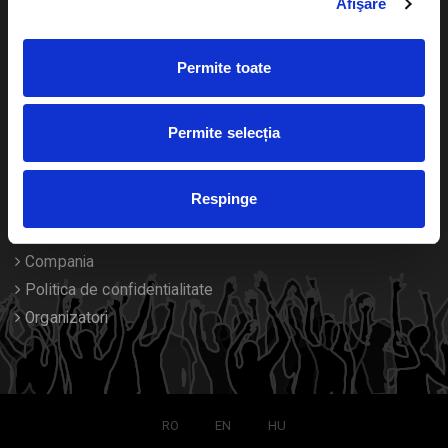
Afişare
Calendar
Returnare bilete
Permite toate
Duplicare bilete
Despre noi
Permite selecția
Contact
Respinge
Termeni si conditii
Despre Cookies
Compania
Politica de confidentialitate
Organizatori
RO
EN
HU