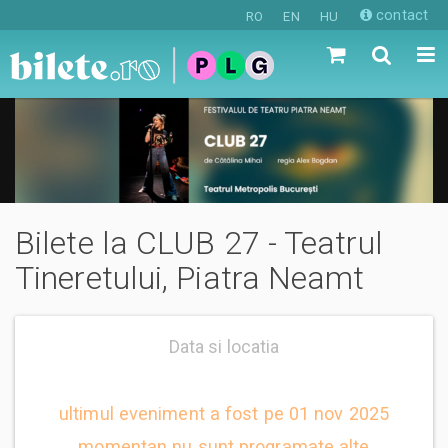
contact
RO
EN
HU
Bilete la CLUB 27 - Teatrul
Tineretului, Piatra Neamt
Data si locatia
ultimul eveniment a fost pe 01 nov 2025
momentan nu sunt programate alte