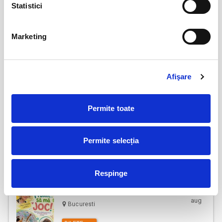
Bucuresti
Statistici
BILETE
Marketing
Remember me
08
aug
Bucuresti
Afişare
BILETE
Permite toate
IMPROVIZAT... LA MUSTAȚĂ!
08
aug
Bucuresti
Permite selecția
BILETE
Respinge
Promit să mă joc!
15
aug
Bucuresti