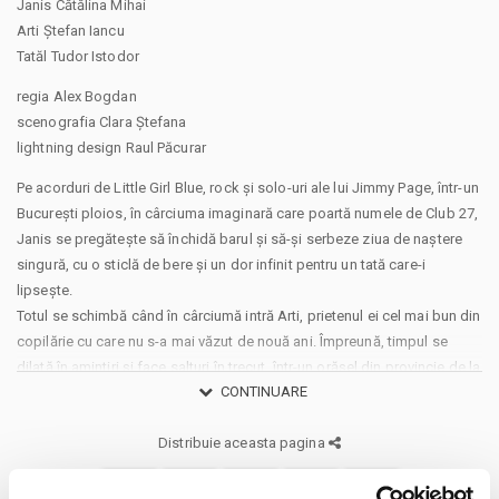
Janis Cătălina Mihai
Arti Ștefan Iancu
Tatăl Tudor Istodor
regia Alex Bogdan
scenografia Clara Ștefana
lightning design Raul Păcurar
Pe acorduri de Little Girl Blue, rock și solo-uri ale lui Jimmy Page, într-un
București ploios, în cârciuma imaginară care poartă numele de Club 27,
Janis se pregătește să închidă barul și să-și serbeze ziua de naștere
singură, cu o sticlă de bere și un dor infinit pentru un tată care-i
lipsește.
Totul se schimbă când în cârciumă intră Arti, prietenul ei cel mai bun din
copilărie cu care nu s-a mai văzut de nouă ani. Împreună, timpul se
dilată în amintiri și face salturi în trecut, într-un orășel din provincie de la
CONTINUARE
malul Dunării, când viața era întreagă și lumea părea puțin mai simplă.
Sunt momente în viață când o mână uriașă, invizibilă, te ia de unde ești
Distribuie aceasta pagina
și te poartă către un loc mai bun. Așa mă simt și eu cu acest spectacol.
Bucuria pe care o simt în facerea lui, sper că va fi contagioasă și pentru