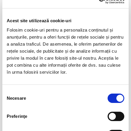
public. Este un manifest pentru iubire, pentru dor, pentru prietenie,
pentru tot ce e mai curat și frumos în lumea noastră. Club 27, un
spectacol puternic și cald că o îmbrățișare dintre doi oameni care nu s-
Acest site utilizează cookie-uri
Evenimente similare
au mai văzut de prea mult timp. Cred că cel mai emoționant spectacol
Folosim cookie-uri pentru a personaliza conținutul și
pe care l-am regizat până acum, cel mai aproape de sufletul meu, de
Ion merge la Hollywood
06
cum sunt eu cu adevărat.
anunțurile, pentru a oferi funcții de rețele sociale și pentru
aug
a analiza traficul. De asemenea, le oferim partenerilor de
Bucuresti
Alex Bogdan
rețele sociale, de publicitate și de analize informații cu
BILETE
privire la modul în care folosiți site-ul nostru. Aceștia le
pot combina cu alte informații oferite de dvs. sau culese
în urma folosirii serviciilor lor.
10 milioane și o cutie de cafea
07
aug
Bucuresti
Selecția
Necesare
BILETE
consimțământului
Preferinţe
Hansel si Gretel - Compania la
08
Mustata
aug