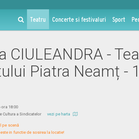
Teatru
Concerte si festivaluri
Sport
Pe
 la CIULEANDRA - Tea
tului Piatra Neamț - 
6 ora 18:00
de Cultura a Sindicatelor
vezi pe harta
l pe scenă

este in functie de sosirea la locatie!
