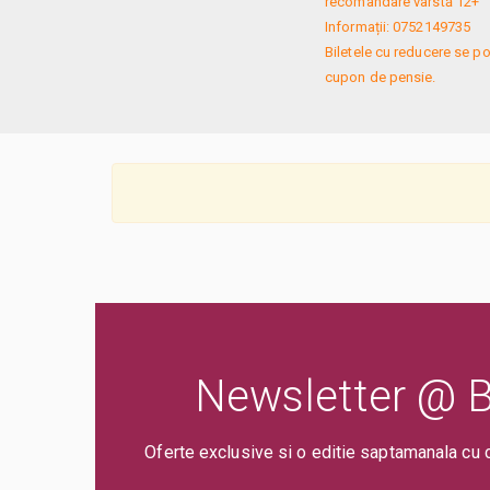
recomandare vârstă 12+

Informații: 0752149735

Biletele cu reducere se po
cupon de pensie.
Newsletter @ Bi
Oferte exclusive si o editie saptamanala cu 