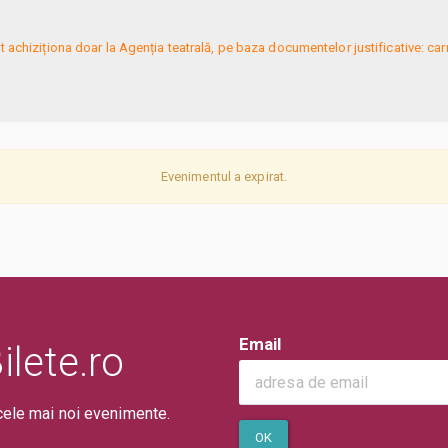
t achiziționa doar la Agenția teatrală, pe baza documentelor justificative: car
Evenimentul a expirat.
Email
lete.ro
cele mai noi evenimente.
OK