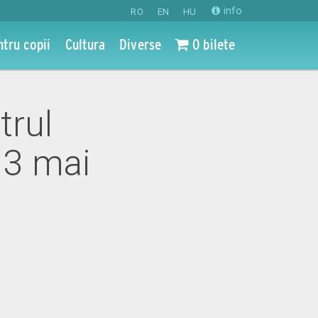
info
RO
EN
HU
ntru copii
Cultura
Diverse
0 bilete
trul
13 mai