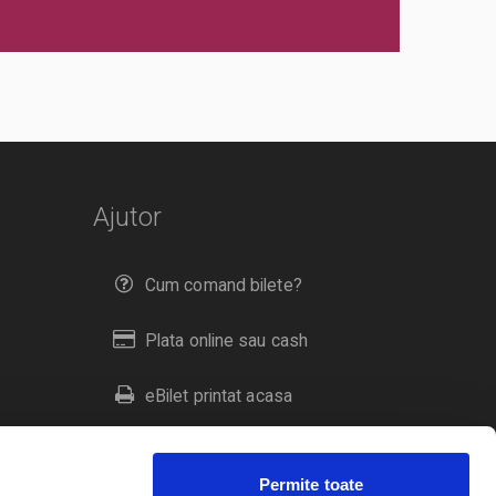
Ajutor
Cum comand bilete?
Plata online sau cash
eBilet printat acasa
Livrare prin curier
Permite toate