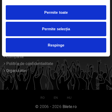
Duplicare bilete
Permite toate
Despre noi
Permite selecția
Contact
Termeni si conditii
Respinge
Despre Cookies
Compania
Politica de confidentialitate
Organizatori
RO
EN
HU
© 2006 - 2026
Bilete.ro