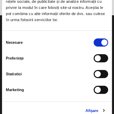
rețele sociale, de publicitate și de analize informații cu
privire la modul în care folosiți site-ul nostru. Aceștia le
pot combina cu alte informații oferite de dvs. sau culese
în urma folosirii serviciilor lor.
Selecția
Necesare
consimțământului
Evenimente
Ajutor
Teatru
Preferinţe
Cum comand bilete?
Concerte si
festivaluri
Plata online sau cash
Statistici
Sport
eBilet printat acasa
Pentru copii
Marketing
Cultura
Livrare prin curier
Diverse
Calendar
Returnare bilete
Afişare