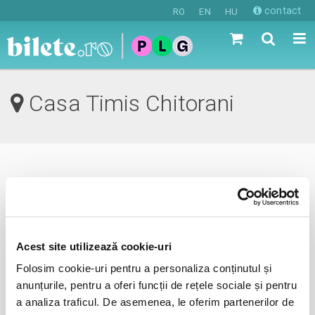
contact
RO
EN
HU
Casa Timis Chitorani
0 evenimente in viitorul apropiat
revino mai tarziu
Acest site utilizează cookie-uri
Folosim cookie-uri pentru a personaliza conținutul și
anunta-ma pe email cand apare urmatorul eveniment la
anunțurile, pentru a oferi funcții de rețele sociale și pentru
Casa Timis
a analiza traficul. De asemenea, le oferim partenerilor de