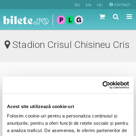
contact
RO
EN
HU
Stadion Crisul Chisineu Cris
0 evenimente in viitorul apropiat
revino mai tarziu
Acest site utilizează cookie-uri
Folosim cookie-uri pentru a personaliza conținutul și
anunta-ma pe email cand apare urmatorul eveniment la
anunțurile, pentru a oferi funcții de rețele sociale și pentru
Stadion Crisul
a analiza traficul. De asemenea, le oferim partenerilor de