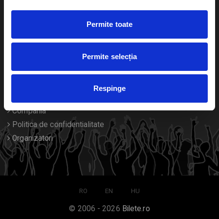
Duplicare bilete
Permite toate
Despre noi
Permite selecția
Contact
Termeni si conditii
Respinge
Despre Cookies
Compania
Politica de confidentialitate
Organizatori
RO
EN
HU
© 2006 - 2026
Bilete.ro