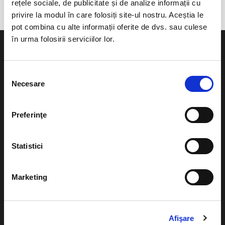
rețele sociale, de publicitate și de analize informații cu
privire la modul în care folosiți site-ul nostru. Aceștia le
pot combina cu alte informații oferite de dvs. sau culese
în urma folosirii serviciilor lor.
Selecția
Necesare
consimțământului
Evenimente
Ajutor
Teatru
Preferinţe
Cum comand bilete?
Concerte si
festivaluri
Plata online sau cash
Statistici
Sport
eBilet printat acasa
Pentru copii
Marketing
Cultura
Livrare prin curier
Diverse
Calendar
Returnare bilete
Afişare