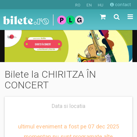
contact
RO
EN
HU
Bilete la CHIRITZA ÎN
CONCERT
Data si locatia
ultimul eveniment a fost pe 07 dec 2025
momentan nu sunt programate alte