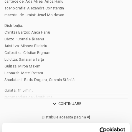
cântece de: Ada Milea, Anca Hanu
scenografia: Alexandra Constantin
maestru de lumini: Jenel Moldovan
Distribuţia:
Chiritza Bârzoi: Anca Hanu
Bârzoi: Cornel Răileanu
Aristitza: Mihnea Blidariu
Calipsitza: Cristian Rigman
Lulutza: Sânziana Tarța
Gulitză: Miron Maxim
Leonash: Matei Rotaru
Sharlatanii: Radu Dogaru, Cosmin Stănilă
durată: 1h 5 min.
recomandare de vârstă: 12+
CONTINUARE
Deși Vasile Alecsandri și Matei Millo s-au inspirat din viața și obiceiurile
secolului al XIX-lea, creând un personaj tipic micii burghezii ariviste,
Distribuie aceasta pagina
Chirița/Chiritza își găsește ușor multiple echivalențe în societatea
noastră contemporană. Cu aerul ei de superioritate afișat, cocoloșindu-