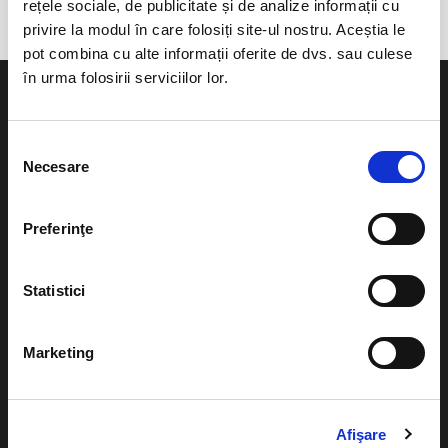
rețele sociale, de publicitate și de analize informații cu
privire la modul în care folosiți site-ul nostru. Aceștia le
pot combina cu alte informații oferite de dvs. sau culese
în urma folosirii serviciilor lor.
Selecția
Necesare
consimțământului
Evenimente
Ajutor
Teatru
Preferinţe
Cum comand bilete?
Concerte si
festivaluri
Plata online sau cash
Statistici
Sport
eBilet printat acasa
Pentru copii
Marketing
Cultura
Livrare prin curier
Diverse
Calendar
Returnare bilete
Afişare