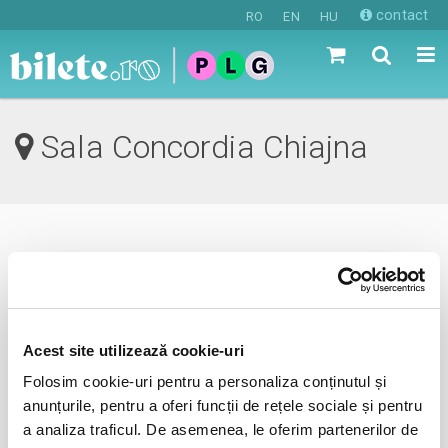
contact
RO
EN
HU
Sala Concordia Chiajna
0 evenimente in viitorul apropiat
revino mai tarziu
Acest site utilizează cookie-uri
Folosim cookie-uri pentru a personaliza conținutul și
anunta-ma pe email cand apare urmatorul eveniment la
anunțurile, pentru a oferi funcții de rețele sociale și pentru
Sala Concordia
a analiza traficul. De asemenea, le oferim partenerilor de