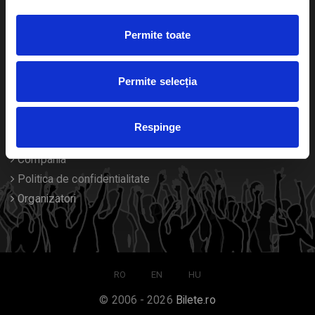
Duplicare bilete
Permite toate
Despre noi
Permite selecția
Contact
Termeni si conditii
Respinge
Despre Cookies
Compania
Politica de confidentialitate
Organizatori
RO
EN
HU
© 2006 - 2026
Bilete.ro