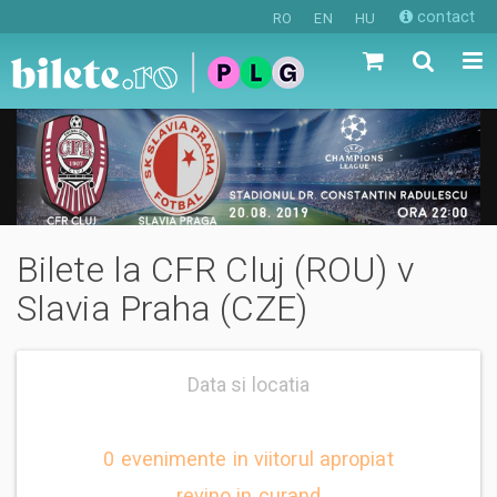
contact
RO
EN
HU
Bilete la CFR Cluj (ROU) v
Slavia Praha (CZE)
Data si locatia
0 evenimente in viitorul apropiat
revino in curand