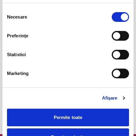
Abonamente Politehnica Timisoara
09
Selecția
iul
Timisoara
Necesare
consimțământului
BILETE
Preferinţe
Abonamente Cetatea 1932 Suceava
27
iul
Suceava
Statistici
BILETE
Marketing
Abonamente FC Voluntari
27
iul
Voluntari
Afişare
BILETE
Permite toate
MAI MULTE DIN SPORT