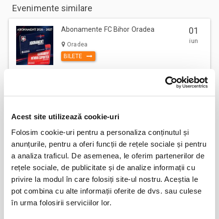
Evenimente similare
Abonamente FC Bihor Oradea
01
iun
Oradea
BILETE
Abonamente Farul Constanta
05
iun
Ovidiu
Acest site utilizează cookie-uri
BILETE
Folosim cookie-uri pentru a personaliza conținutul și
anunțurile, pentru a oferi funcții de rețele sociale și pentru
a analiza traficul. De asemenea, le oferim partenerilor de
Abonamente FC Bacau
03
rețele sociale, de publicitate și de analize informații cu
iul
Bacau
privire la modul în care folosiți site-ul nostru. Aceștia le
BILETE
pot combina cu alte informații oferite de dvs. sau culese
în urma folosirii serviciilor lor.