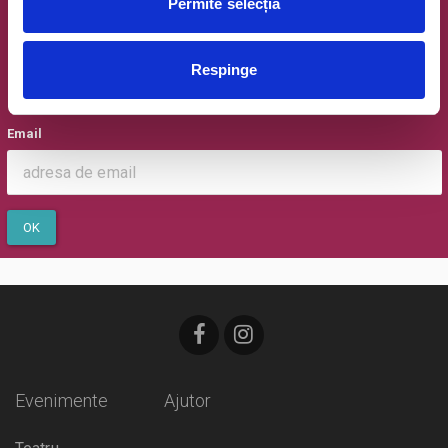
Permite selecția
Newsletter @ Bilete.ro
Respinge
Oferte exclusive si o editie saptamanala cu cele mai noi
evenimente.
Email
OK
Evenimente
Ajutor