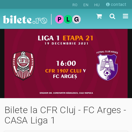
contact
RO
EN
HU
Bilete la CFR Cluj - FC Arges -
CASA Liga 1