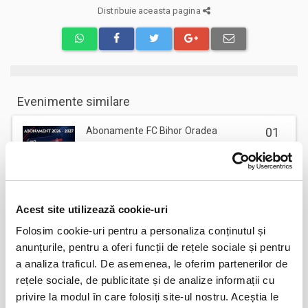
Distribuie aceasta pagina
Evenimente similare
Abonamente FC Bihor Oradea
01
iun
Oradea
BILETE
Acest site utilizează cookie-uri
Abonamente Farul Constanta
05
Folosim cookie-uri pentru a personaliza conținutul și
iun
Ovidiu
anunțurile, pentru a oferi funcții de rețele sociale și pentru
BILETE
a analiza traficul. De asemenea, le oferim partenerilor de
rețele sociale, de publicitate și de analize informații cu
privire la modul în care folosiți site-ul nostru. Aceștia le