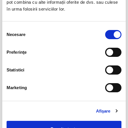
pot combina cu alte informații oferite de dvs. sau culese
Abonamente FC Bacau
03
în urma folosirii serviciilor lor.
iul
Bacau
BILETE
Selecția
Necesare
consimțământului
Parking FC Вacau
04
iul
Bacau
Preferinţe
BILETE
Statistici
Abonamente Politehnica Timisoara
09
iul
Marketing
Timisoara
BILETE
Afişare
Abonamente Cetatea 1932 Suceava
27
iul
Suceava