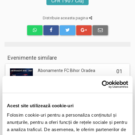
CFR 1907 Cluj
Distribuie aceasta pagina
Evenimente similare
Abonamente FC Bihor Oradea
01
iun
Oradea
BILETE
Acest site utilizează cookie-uri
Abonamente FC Bacau
03
Folosim cookie-uri pentru a personaliza conținutul și
iul
anunțurile, pentru a oferi funcții de rețele sociale și pentru
Bacau
a analiza traficul. De asemenea, le oferim partenerilor de
BILETE