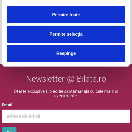
Bilete de sustinere Cetatea 1932
01
Permite toate
Suceava
aug
Suceava
Permite selecția
BILETE
Respinge
MAI MULTE DIN SPORT
Newsletter @ Bilete.ro
Oferte exclusive si o editie saptamanala cu cele mai noi
evenimente.
Email