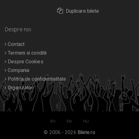
Duplicare bilete
Despre noi
Contact
Termeni si conditii
Despre Cookies
Compania
Politica de confidentialitate
Organizatori
RO
EN
HU
© 2006 - 2026
Bilete.ro