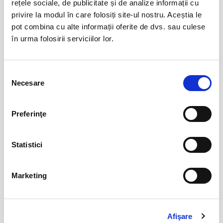
rețele sociale, de publicitate și de analize informații cu
privire la modul în care folosiți site-ul nostru. Aceștia le
pot combina cu alte informații oferite de dvs. sau culese
Abonamente Politehnica Timisoara
09
în urma folosirii serviciilor lor.
iul
Timisoara
BILETE
Selecția
Necesare
consimțământului
Abonamente Cetatea 1932 Suceava
27
Preferinţe
iul
Suceava
BILETE
Statistici
Abonamente FC Voluntari
27
Marketing
iul
Voluntari
BILETE
Afişare