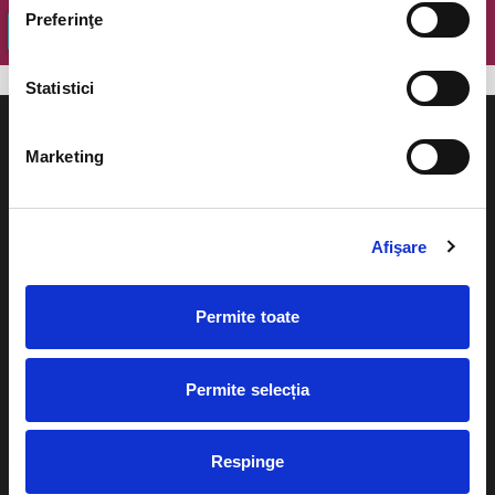
Preferinţe
OK
Statistici
Marketing
Evenimente
Ajutor
Afişare
Teatru
Cum comand bilete?
Concerte si
Permite toate
festivaluri
Plata online sau cash
Sport
Permite selecția
eBilet printat acasa
Pentru copii
Cultura
Livrare prin curier
Respinge
Diverse