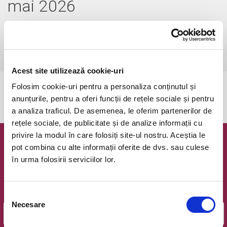
mai 2026
vineri, 8 mai 2026 ora 21:00
(durata 1 ore)
Cluj-Napoca, Stadionul Dr. Constantin Radulescu - CFR Cluj
vezi pe harta
Acest site utilizează cookie-uri
Folosim cookie-uri pentru a personaliza conținutul și
Evenimentul a expirat.
anunțurile, pentru a oferi funcții de rețele sociale și pentru
a analiza traficul. De asemenea, le oferim partenerilor de
rețele sociale, de publicitate și de analize informații cu
privire la modul în care folosiți site-ul nostru. Aceștia le
Newsletter @ Bilete.ro
pot combina cu alte informații oferite de dvs. sau culese
în urma folosirii serviciilor lor.
Oferte exclusive si o editie saptamanala cu cele mai noi
evenimente.
Email
Selecția
Necesare
consimțământului