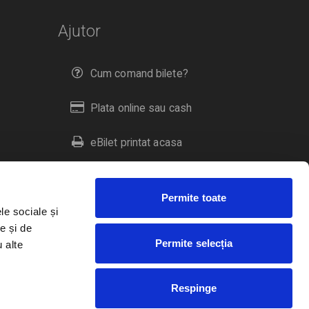
Ajutor
Cum comand bilete?
Plata online sau cash
eBilet printat acasa
Livrare prin curier
Permite toate
Returnare bilete
le sociale și
e și de
Permite selecția
u alte
Duplicare bilete
Respinge