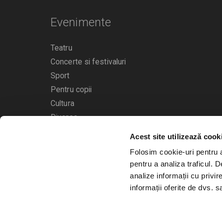
Evenimente
Teatru
Concerte si festivaluri
Sport
Pentru copii
Cultura
Diverse
Acest site utilizează cook
Calendarul evenimentelor
Folosim cookie-uri pentru a 
pentru a analiza traficul. 
analize informații cu privir
informații oferite de dvs. sa