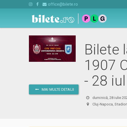
office@bilete.ro
Bilete 
1907 C
- 28 iu
MAI MULTE DETALII
duminică, 28 iulie 20
Cluj-Napoca, Stadio