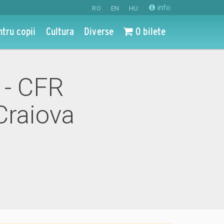
info
RO
EN
HU
ntru copii
Cultura
Diverse
0 bilete
3 - CFR
Craiova