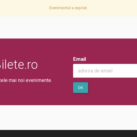
Evenimentul a expirat.
Email
lete.ro
cele mai noi evenimente.
OK