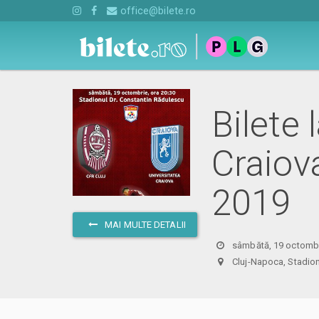
office@bilete.ro
Bilete
Craiov
2019
MAI MULTE DETALII
sâmbătă, 19 octombr
Cluj-Napoca, Stadio