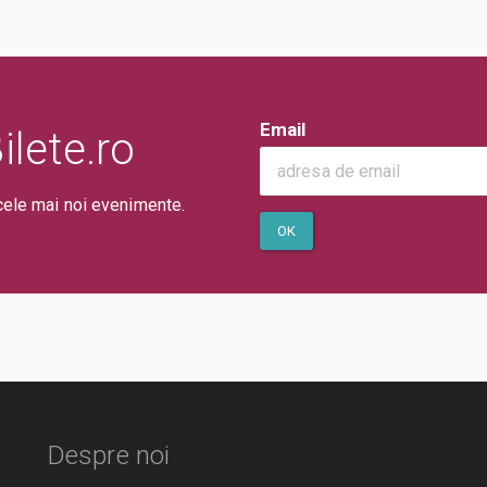
Email
lete.ro
cele mai noi evenimente.
OK
Despre noi