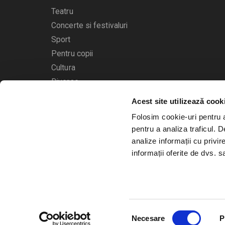
Teatru
Concerte si festivaluri
Sport
Pentru copii
Cultura
Diverse
Acest site utilizează cook
Calendarul evenimentelor
Folosim cookie-uri pentru a 
pentru a analiza traficul. 
analize informații cu privir
informații oferite de dvs. sa
© 2006 - 2026
Bilete.ro
Selecția
A.N.P.C.
O.D.R.
Necesare
P
consimțământului