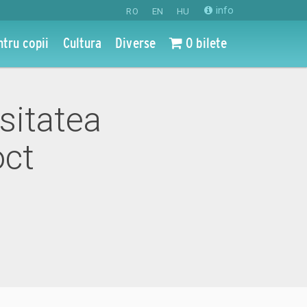
info
RO
EN
HU
ntru copii
Cultura
Diverse
0 bilete
sitatea
oct