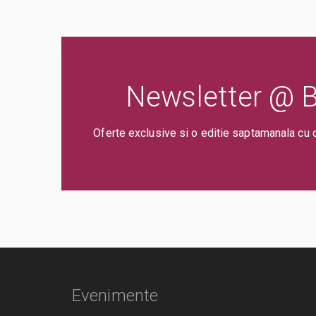
Newsletter @ Bi
Oferte exclusive si o editie saptamanala cu 
Evenimente