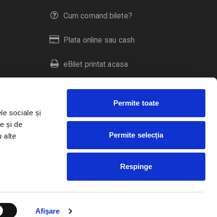
Cum comand bilete?
Plata online sau cash
eBilet printat acasa
Livrare prin curier
Permite toate
Returnare bilete
le sociale și
e și de
Permite selecția
u alte
Duplicare bilete
Respinge
RO
EN
HU
Afişare