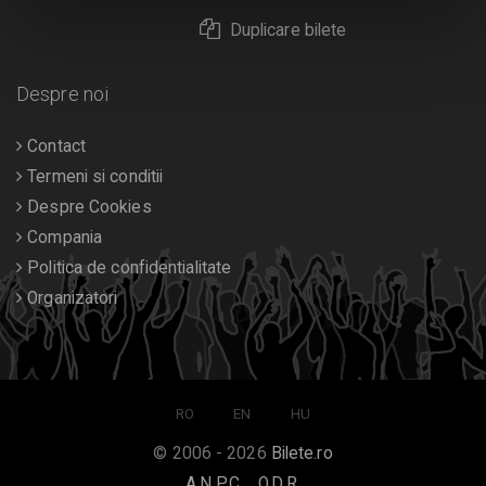
Duplicare bilete
Despre noi
Contact
Termeni si conditii
Despre Cookies
Compania
Politica de confidentialitate
Organizatori
RO
EN
HU
© 2006 - 2026
Bilete.ro
A.N.P.C.
O.D.R.