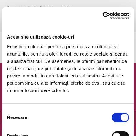
duminică, 30 iulie 2023 ora 21:30
Cluj-Napoca, Stadionul Dr. Constantin Radulescu - CFR Cluj
vezi pe harta
Acest site utilizează cookie-uri
Evenimentul a expirat.
Folosim cookie-uri pentru a personaliza conținutul și
anunțurile, pentru a oferi funcții de rețele sociale și pentru
a analiza traficul. De asemenea, le oferim partenerilor de
rețele sociale, de publicitate și de analize informații cu
privire la modul în care folosiți site-ul nostru. Aceștia le
Newsletter @ Bilete.ro
pot combina cu alte informații oferite de dvs. sau culese
în urma folosirii serviciilor lor.
Oferte exclusive si o editie saptamanala cu cele mai noi
evenimente.
Email
Selecția
Necesare
consimțământului
OK