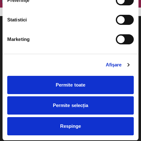
Preferinţe
Statistici
Marketing
Evenimente
Ajutor
Afişare
Teatru
Cum comand bilete?
Concerte si
Permite toate
festivaluri
Plata online sau cash
Sport
eBilet printat acasa
Pentru copii
Permite selecția
Cultura
Livrare prin curier
Diverse
Respinge
Calendar
Returnare bilete