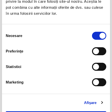
privire la modul în care folosiți site-ul nostru. Aceștia le
pot combina cu alte informații oferite de dvs. sau culese
Abonamente FC Botosani
08
în urma folosirii serviciilor lor.
iun
Botosani
BILETE
Selecția
Necesare
consimțământului
Abonamente FC Bacau
03
Preferinţe
iul
Bacau
BILETE
Statistici
Parking FC Вacau
04
Marketing
iul
Bacau
BILETE
Afişare