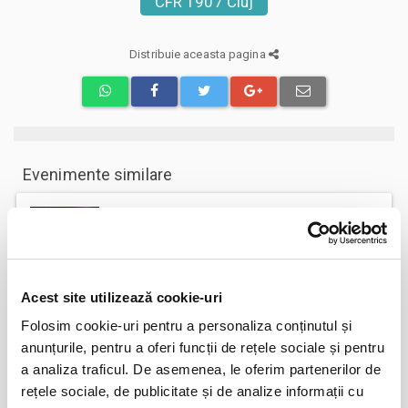
CFR 1907 Cluj
Distribuie aceasta pagina
Evenimente similare
Abonamente FC Bihor Oradea
01
iun
Oradea
BILETE
Acest site utilizează cookie-uri
Folosim cookie-uri pentru a personaliza conținutul și
Abonamente Farul Constanta
05
anunțurile, pentru a oferi funcții de rețele sociale și pentru
iun
Ovidiu
a analiza traficul. De asemenea, le oferim partenerilor de
BILETE
rețele sociale, de publicitate și de analize informații cu