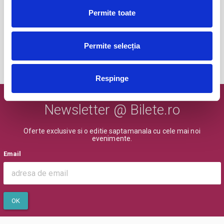
Abonamente Politehnica Timisoara
09
Permite toate
iul
Timisoara
BILETE
Permite selecția
MAI MULTE DIN SPORT
Respinge
Newsletter @ Bilete.ro
Oferte exclusive si o editie saptamanala cu cele mai noi
evenimente.
Email
OK