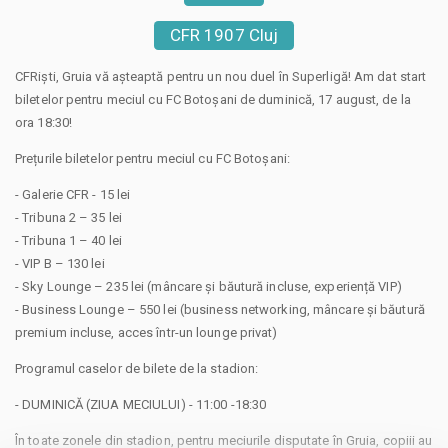
CFR 1907 Cluj
CFRiști, Gruia vă așteaptă pentru un nou duel în Superligă! Am dat start
biletelor pentru meciul cu FC Botoșani de duminică, 17 august, de la
ora 18:30!
Prețurile biletelor pentru meciul cu FC Botoșani:
- Galerie CFR - 15 lei
- Tribuna 2 – 35 lei
- Tribuna 1 – 40 lei
- VIP B – 130 lei
- Sky Lounge – 235 lei (mâncare și băutură incluse, experiență VIP)
- Business Lounge – 550 lei (business networking, mâncare și băutură
premium incluse, acces într-un lounge privat)
Programul caselor de bilete de la stadion:
- DUMINICĂ (ZIUA MECIULUI) - 11:00 -18:30
În toate zonele din stadion, pentru meciurile disputate în Gruia, copiii au