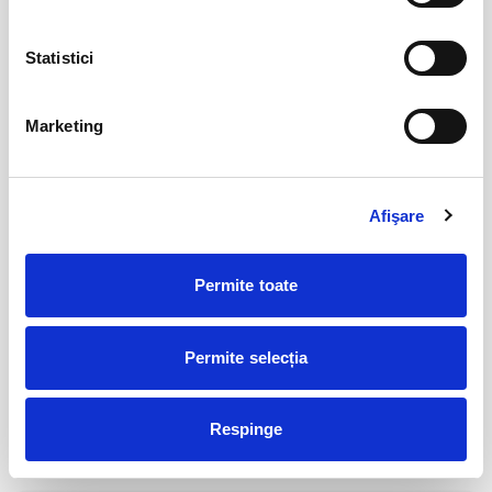
Statistici
Abonamente FC Bacau
03
iul
Bacau
Marketing
BILETE
Afişare
Parking FC Вacau
04
iul
Bacau
Permite toate
BILETE
Permite selecția
Abonamente Politehnica Timisoara
09
iul
Timisoara
Respinge
BILETE