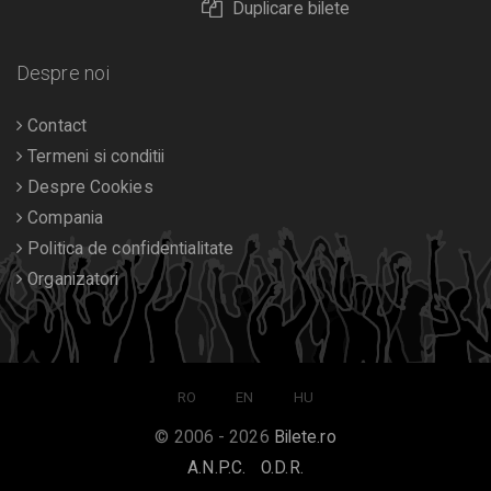
Duplicare bilete
Despre noi
Contact
Termeni si conditii
Despre Cookies
Compania
Politica de confidentialitate
Organizatori
RO
EN
HU
© 2006 - 2026
Bilete.ro
A.N.P.C.
O.D.R.