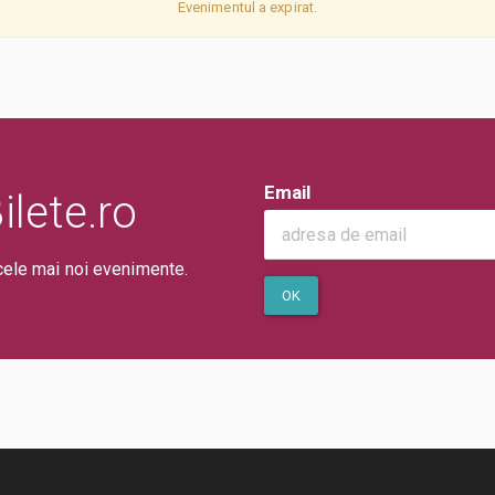
Evenimentul a expirat.
Email
lete.ro
cele mai noi evenimente.
OK