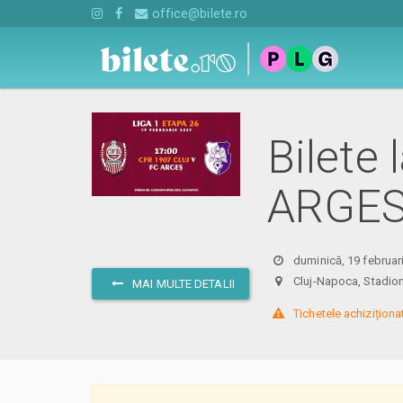
office@bilete.ro
Bilete
ARGES 
duminică, 19 februar
Cluj-Napoca, Stadio
MAI MULTE DETALII
 Tichetele achiziționa