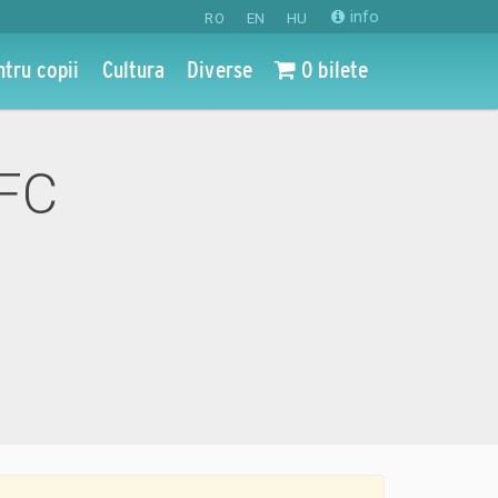
info
RO
EN
HU
ntru copii
Cultura
Diverse
0 bilete
 FC