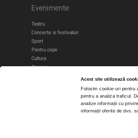
Evenimente
Teatru
Concerte si festivaluri
Sport
Pentru copii
Cultura
Diverse
Acest site utilizează cook
Calendarul evenimentelor
Folosim cookie-uri pentru a 
pentru a analiza traficul. 
analize informații cu privir
informații oferite de dvs. sa