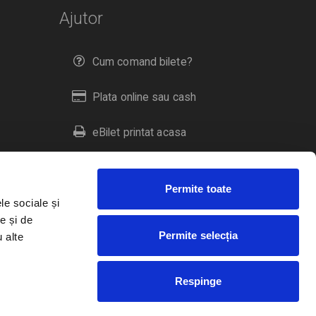
Ajutor
Cum comand bilete?
Plata online sau cash
eBilet printat acasa
Livrare prin curier
Permite toate
Returnare bilete
le sociale și
e și de
Permite selecția
u alte
Duplicare bilete
Respinge