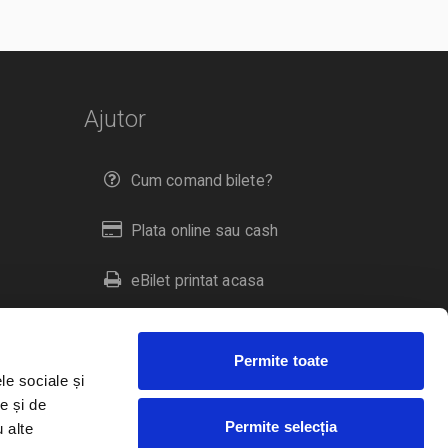
Ajutor
Cum comand bilete?
Plata online sau cash
eBilet printat acasa
Livrare prin curier
Permite toate
Returnare bilete
le sociale și
e și de
Permite selecția
u alte
Duplicare bilete