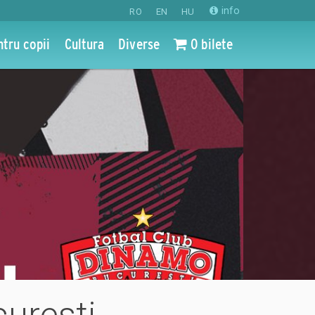
info
RO
EN
HU
ntru copii
Cultura
Diverse
0 bilete