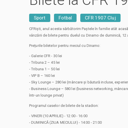
Bilete la CFR 1
Sport
Fotbal
CFR 1907 Cluj
CFRiști, anul acesta sărbătorim Paștele în familie atât acasă,
vânzării de bilete pentru duelul cu Dinamo de duminică, 12 ap
Prețurile biletelor pentru meciul cu Dinamo:
- Galerie CFR - 30 lei
- Tribuna 2 – 45 lei
- Tribuna 1 – 50 lei
- VIP B – 160 lei
- Sky Lounge – 280 lei (mâncare și băutură incluse, experie
- Business Lounge – 580 lei (business networking, mâncare
într-un lounge privat)
Programul caselor de bilete de la stadion:
- VINERI (10 APRILIE) - 12:00 - 16:00
- DUMINICĂ (ZIUA MECIULUI) - 14:00 - 21:00