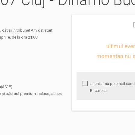
907 Cluj - Dinamo Bu
 cât și în tribune! Am dat start
rilie, de la ora 21:00!
ultimul eve
momentan nu s
anunta-ma pe email cand apare urmatorul eveniment la CFR 1907 Cluj - Dinamo
nță VIP)
Bucuresti
 și băutură premium incluse, acces