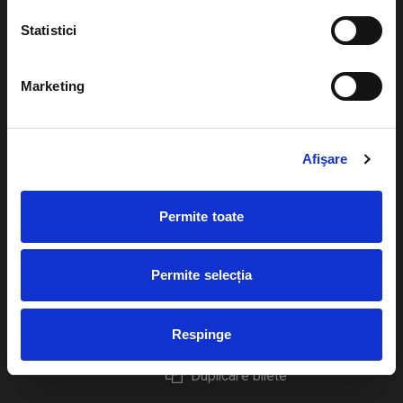
Statistici
Marketing
Evenimente
Ajutor
Teatru
Cum comand bilete?
Afişare
Concerte si
festivaluri
Plata online sau cash
Permite toate
Sport
eBilet printat acasa
Pentru copii
Cultura
Permite selecția
Livrare prin curier
Diverse
Calendar
Returnare bilete
Respinge
Duplicare bilete