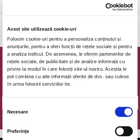
Bucuresti, Casa Caragiale
vezi pe harta
Evenimentul a expirat.
Acest site utilizează cookie-uri
Folosim cookie-uri pentru a personaliza conținutul și
anunțurile, pentru a oferi funcții de rețele sociale și pentru
a analiza traficul. De asemenea, le oferim partenerilor de
Newsletter @ Bilete.ro
rețele sociale, de publicitate și de analize informații cu
privire la modul în care folosiți site-ul nostru. Aceștia le
Oferte exclusive si o editie saptamanala cu cele mai noi
pot combina cu alte informații oferite de dvs. sau culese
evenimente.
în urma folosirii serviciilor lor.
Email
Selecția
Necesare
consimțământului
OK
Preferinţe