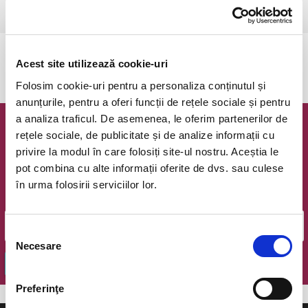
Bucuresti, Teatrul Amzei
vezi pe harta
Evenimentul a expirat.
Acest site utilizează cookie-uri
Folosim cookie-uri pentru a personaliza conținutul și
anunțurile, pentru a oferi funcții de rețele sociale și pentru
a analiza traficul. De asemenea, le oferim partenerilor de
Newsletter @ Bilete.ro
rețele sociale, de publicitate și de analize informații cu
privire la modul în care folosiți site-ul nostru. Aceștia le
Oferte exclusive si o editie saptamanala cu cele mai noi
pot combina cu alte informații oferite de dvs. sau culese
evenimente.
în urma folosirii serviciilor lor.
Email
Selecția
Necesare
consimțământului
OK
Preferinţe