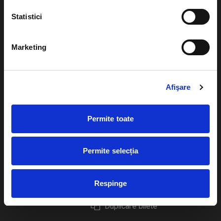
Statistici
Marketing
Evenimente
Ajutor
Teatru
Cum comand bilete?
Afişare
Concerte si
festivaluri
Plata online sau cash
Permite toate
Sport
eBilet printat acasa
Pentru copii
Cultura
Permite selecția
Livrare prin curier
Diverse
Calendar
Returnare bilete
Respinge
Duplicare bilete