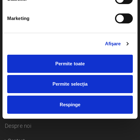
Evenimente
Ajutor
Marketing
Teatru
Cum comand bilete?
Concerte si
festivaluri
Afişare
Plata online sau cash
Sport
eBilet printat acasa
Pentru copii
Permite toate
Cultura
Livrare prin curier
Diverse
Permite selecția
Calendar
Returnare bilete
Respinge
Duplicare bilete
Despre noi