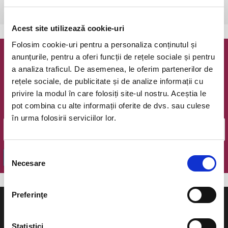
Bucuresti, Teatrul Infinit
vezi pe harta
Acest site utilizează cookie-uri
Folosim cookie-uri pentru a personaliza conținutul și
anunțurile, pentru a oferi funcții de rețele sociale și pentru
Newsletter @ Bilete.ro
a analiza traficul. De asemenea, le oferim partenerilor de
rețele sociale, de publicitate și de analize informații cu
Oferte exclusive si o editie saptamanala cu cele mai noi
privire la modul în care folosiți site-ul nostru. Aceștia le
evenimente.
pot combina cu alte informații oferite de dvs. sau culese
Email
în urma folosirii serviciilor lor.
Selecția
OK
Necesare
consimțământului
Preferinţe
Statistici