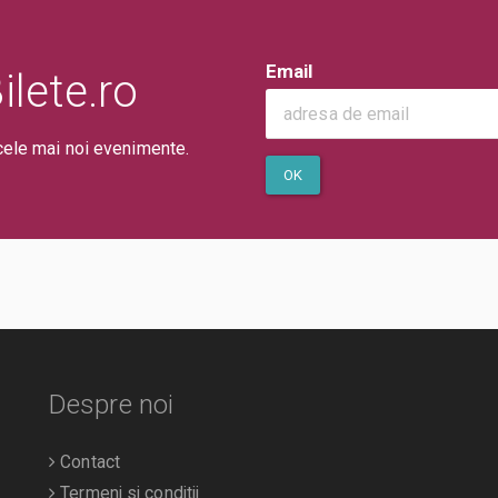
Email
lete.ro
cele mai noi evenimente.
OK
Despre noi
Contact
Termeni si conditii