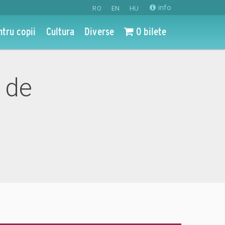
info
RO
EN
HU
ntru copii
Cultura
Diverse
0 bilete
e de