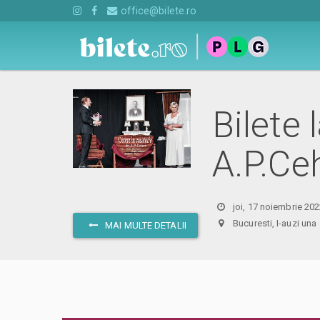
office@bilete.ro
Bilete 
A.P.Ce
joi, 17 noiembrie 202
Bucuresti, I-auzi 
MAI MULTE DETALII