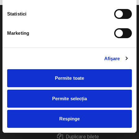
Statistici
Marketing
Evenimente
Ajutor
Teatru
Afişare
Cum comand bilete?
Concerte si
festivaluri
Plata online sau cash
Permite toate
Sport
eBilet printat acasa
Pentru copii
Permite selecția
Cultura
Livrare prin curier
Diverse
Respinge
Calendar
Returnare bilete
Duplicare bilete