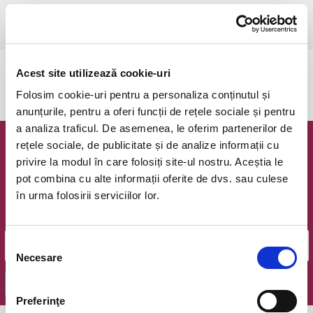
Bucuresti, Teatrul National Bucuresti (Sala Pictura)
vezi pe harta
Acest site utilizează cookie-uri
Evenimentul a expirat.
Folosim cookie-uri pentru a personaliza conținutul și
anunțurile, pentru a oferi funcții de rețele sociale și pentru
a analiza traficul. De asemenea, le oferim partenerilor de
rețele sociale, de publicitate și de analize informații cu
Newsletter @ Bilete.ro
privire la modul în care folosiți site-ul nostru. Aceștia le
pot combina cu alte informații oferite de dvs. sau culese
Oferte exclusive si o editie saptamanala cu cele mai noi
în urma folosirii serviciilor lor.
evenimente.
Email
Selecția
Necesare
consimțământului
OK
Preferinţe