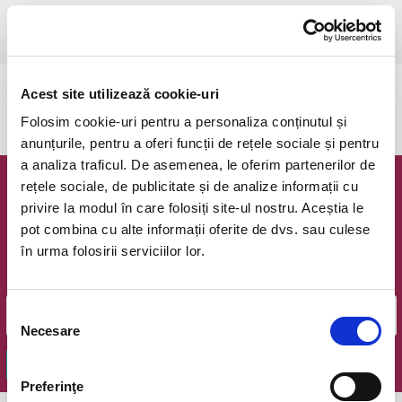
Bucuresti, Teatrul National Bucuresti (Sala Atelier)
vezi pe harta
Acest site utilizează cookie-uri
Evenimentul a expirat.
Folosim cookie-uri pentru a personaliza conținutul și
anunțurile, pentru a oferi funcții de rețele sociale și pentru
a analiza traficul. De asemenea, le oferim partenerilor de
rețele sociale, de publicitate și de analize informații cu
Newsletter @ Bilete.ro
privire la modul în care folosiți site-ul nostru. Aceștia le
pot combina cu alte informații oferite de dvs. sau culese
Oferte exclusive si o editie saptamanala cu cele mai noi
în urma folosirii serviciilor lor.
evenimente.
Email
Selecția
Necesare
consimțământului
OK
Preferinţe