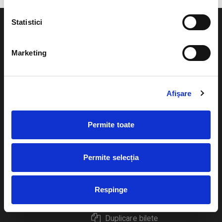
Statistici
Marketing
Evenimente
Ajutor
Teatru
Afişare
Cum comand bilete?
Concerte si
festivaluri
Plata online sau cash
Permite toate
Sport
eBilet printat acasa
Pentru copii
Permite selecția
Cultura
Livrare prin curier
Diverse
Respinge
Calendar
Returnare bilete
Duplicare bilete