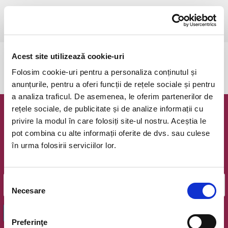
luni, 9 februarie 2026 ora 18:30
Bucuresti, Teatrul National Bucuresti
vezi pe harta
Acest site utilizează cookie-uri
Evenimentul a expirat.
Folosim cookie-uri pentru a personaliza conținutul și
anunțurile, pentru a oferi funcții de rețele sociale și pentru
a analiza traficul. De asemenea, le oferim partenerilor de
rețele sociale, de publicitate și de analize informații cu
Newsletter @ Bilete.ro
privire la modul în care folosiți site-ul nostru. Aceștia le
pot combina cu alte informații oferite de dvs. sau culese
Oferte exclusive si o editie saptamanala cu cele mai noi
în urma folosirii serviciilor lor.
evenimente.
Email
Selecția
Necesare
consimțământului
OK
Preferinţe