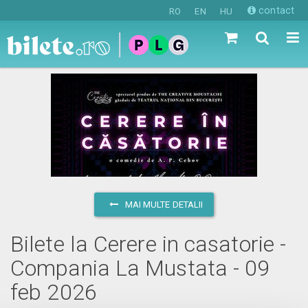
contact
RO
EN
HU
MAI MULTE DETALII
Bilete la Cerere in casatorie -
Compania La Mustata - 09
feb 2026