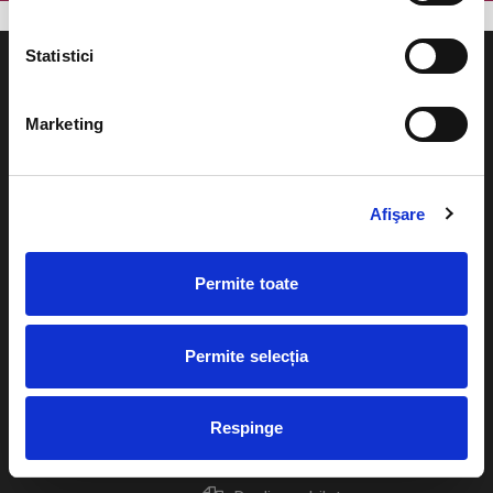
Statistici
Marketing
Evenimente
Ajutor
Teatru
Afişare
Cum comand bilete?
Concerte si
festivaluri
Plata online sau cash
Permite toate
Sport
eBilet printat acasa
Pentru copii
Permite selecția
Cultura
Livrare prin curier
Diverse
Respinge
Calendar
Returnare bilete