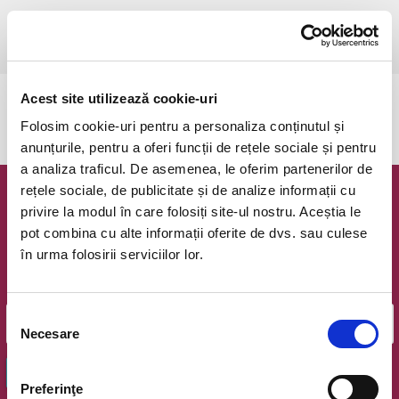
sâmbătă, 14 februarie 2026 ora 19:00
Bucuresti, Teatrul Amzei
vezi pe harta
Acest site utilizează cookie-uri
Evenimentul a expirat.
Folosim cookie-uri pentru a personaliza conținutul și
anunțurile, pentru a oferi funcții de rețele sociale și pentru
a analiza traficul. De asemenea, le oferim partenerilor de
rețele sociale, de publicitate și de analize informații cu
Newsletter @ Bilete.ro
privire la modul în care folosiți site-ul nostru. Aceștia le
pot combina cu alte informații oferite de dvs. sau culese
Oferte exclusive si o editie saptamanala cu cele mai noi
în urma folosirii serviciilor lor.
evenimente.
Email
Selecția
Necesare
consimțământului
OK
Preferinţe