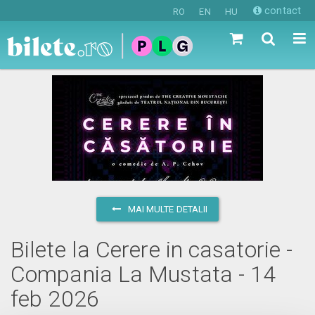
contact
RO
EN
HU
MAI MULTE DETALII
Bilete la Cerere in casatorie -
Compania La Mustata - 14
feb 2026