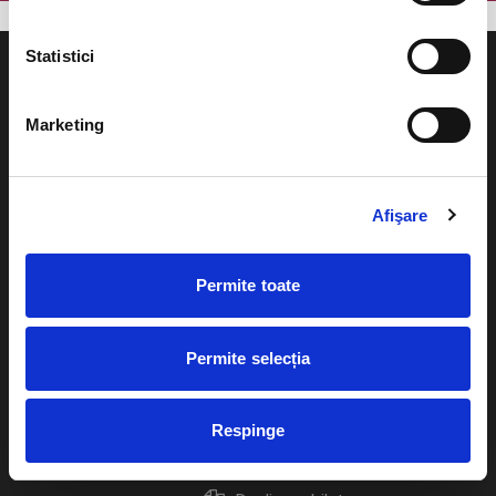
Statistici
Marketing
Evenimente
Ajutor
Teatru
Afişare
Cum comand bilete?
Concerte si
festivaluri
Plata online sau cash
Permite toate
Sport
eBilet printat acasa
Pentru copii
Permite selecția
Cultura
Livrare prin curier
Diverse
Respinge
Calendar
Returnare bilete