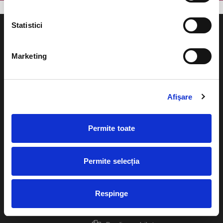
Statistici
Marketing
Evenimente
Ajutor
Teatru
Afişare
Cum comand bilete?
Concerte si
festivaluri
Plata online sau cash
Permite toate
Sport
eBilet printat acasa
Pentru copii
Permite selecția
Cultura
Livrare prin curier
Diverse
Respinge
Calendar
Returnare bilete