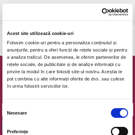
luni, 13 aprilie 2026 ora 20:00
Bucuresti, Teatrul Amzei
vezi pe harta
Acest site utilizează cookie-uri
Evenimentul a expirat.
Folosim cookie-uri pentru a personaliza conținutul și
anunțurile, pentru a oferi funcții de rețele sociale și pentru
a analiza traficul. De asemenea, le oferim partenerilor de
rețele sociale, de publicitate și de analize informații cu
Newsletter @ Bilete.ro
privire la modul în care folosiți site-ul nostru. Aceștia le
pot combina cu alte informații oferite de dvs. sau culese
Oferte exclusive si o editie saptamanala cu cele mai noi
în urma folosirii serviciilor lor.
evenimente.
Email
Selecția
Necesare
consimțământului
OK
Preferinţe