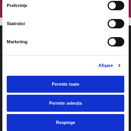
Preferinţe
OK
Statistici
Marketing
Evenimente
Ajutor
Afişare
Teatru
Cum comand bilete?
Concerte si
Permite toate
festivaluri
Plata online sau cash
Sport
Permite selecția
eBilet printat acasa
Pentru copii
Cultura
Livrare prin curier
Respinge
Diverse