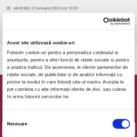
sâmbătă, 31 ianuarie 2026 ora 10:00
Popesti-Leordeni, Cafeneaua Amicii
vezi pe harta
 Pentru copiii cu vârsta de peste 1 an se achită bilet.

Se achită bilete atât pentru părinti cât și pentru copii.
Acest site utilizează cookie-uri
Folosim cookie-uri pentru a personaliza conținutul și
Evenimentul a expirat.
anunțurile, pentru a oferi funcții de rețele sociale și pentru
a analiza traficul. De asemenea, le oferim partenerilor de
rețele sociale, de publicitate și de analize informații cu
privire la modul în care folosiți site-ul nostru. Aceștia le
Newsletter @ Bilete.ro
pot combina cu alte informații oferite de dvs. sau culese
în urma folosirii serviciilor lor.
Oferte exclusive si o editie saptamanala cu cele mai noi
evenimente.
Selecția
Email
Necesare
consimțământului