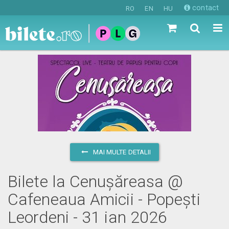
contact
RO
EN
HU
MAI MULTE DETALII
Bilete la Cenușăreasa @
Cafeneaua Amicii - Popești
Leordeni - 31 ian 2026