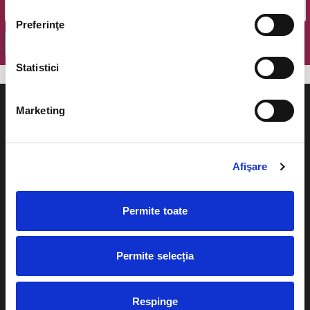
Preferinţe
OK
Statistici
Marketing
Evenimente
Ajutor
Afişare
Teatru
Cum comand bilete?
Permite toate
Concerte si
festivaluri
Plata online sau cash
Sport
Permite selecția
eBilet printat acasa
Pentru copii
Cultura
Respinge
Livrare prin curier