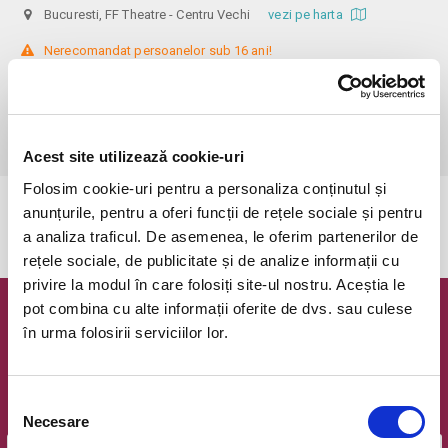
Bucuresti, FF Theatre - Centru Vechi
vezi pe harta
 Nerecomandat persoanelor sub 16 ani!

Din respect pentru actori si public avem rugamintea de a va prezenta 
cu cel putin 30 de minute inainte de inceperea spectacolului. 

Dupa ora inceperii reprezentatiei, rezervarile si biletele isi pierd 
valabilitatea.
Acest site utilizează cookie-uri
Folosim cookie-uri pentru a personaliza conținutul și
anunțurile, pentru a oferi funcții de rețele sociale și pentru
Evenimentul a expirat.
a analiza traficul. De asemenea, le oferim partenerilor de
rețele sociale, de publicitate și de analize informații cu
privire la modul în care folosiți site-ul nostru. Aceștia le
pot combina cu alte informații oferite de dvs. sau culese
Newsletter @ Bilete.ro
în urma folosirii serviciilor lor.
Oferte exclusive si o editie saptamanala cu cele mai noi
evenimente.
Selecția
Email
Necesare
consimțământului