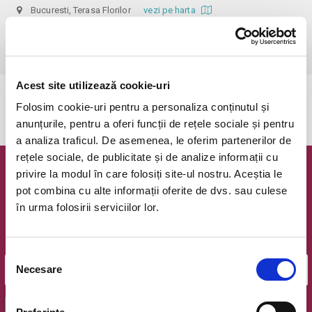
Bucuresti, Terasa Florilor
vezi pe harta
 Pentru copiii cu vârsta de peste 1 an se achită bilet.

Se achită bilete atât pentru părinti cât și pentru copii.
Acest site utilizează cookie-uri
Evenimentul a expirat.
Folosim cookie-uri pentru a personaliza conținutul și
anunțurile, pentru a oferi funcții de rețele sociale și pentru
a analiza traficul. De asemenea, le oferim partenerilor de
rețele sociale, de publicitate și de analize informații cu
privire la modul în care folosiți site-ul nostru. Aceștia le
Newsletter @ Bilete.ro
pot combina cu alte informații oferite de dvs. sau culese
în urma folosirii serviciilor lor.
Oferte exclusive si o editie saptamanala cu cele mai noi
evenimente.
Email
Selecția
Necesare
consimțământului
OK