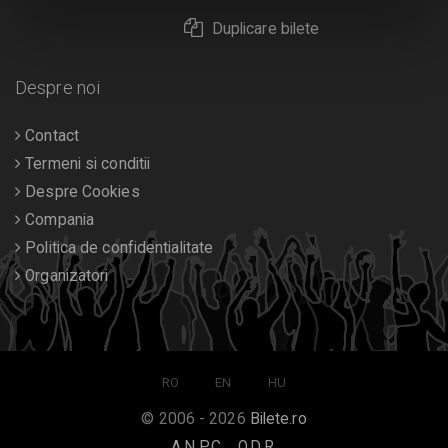
Duplicare bilete
Despre noi
Contact
Termeni si conditii
Despre Cookies
Compania
Politica de confidentialitate
Organizatori
RO
EN
HU
© 2006 - 2026
Bilete.ro
A.N.P.C.
O.D.R.