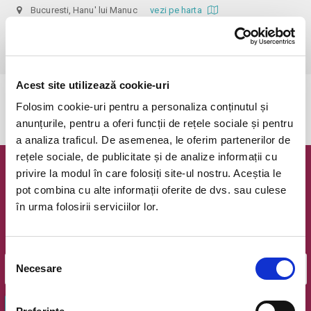
Bucuresti, Hanu' lui Manuc
vezi pe harta
 Pentru copiii cu vârsta de peste 1 an se achită bilet.

Se achită bilete atât pentru părinti cât și pentru copii.
Acest site utilizează cookie-uri
Evenimentul a expirat.
Folosim cookie-uri pentru a personaliza conținutul și
anunțurile, pentru a oferi funcții de rețele sociale și pentru
a analiza traficul. De asemenea, le oferim partenerilor de
rețele sociale, de publicitate și de analize informații cu
privire la modul în care folosiți site-ul nostru. Aceștia le
Newsletter @ Bilete.ro
pot combina cu alte informații oferite de dvs. sau culese
în urma folosirii serviciilor lor.
Oferte exclusive si o editie saptamanala cu cele mai noi
evenimente.
Email
Selecția
Necesare
consimțământului
OK