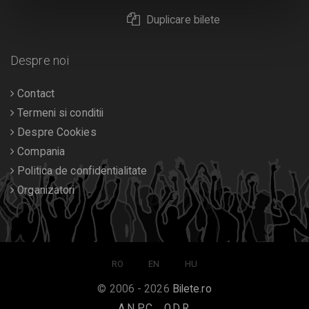
Duplicare bilete
Despre noi
Contact
Termeni si conditii
Despre Cookies
Compania
Politica de confidentialitate
Organizatori
RO
EN
HU
© 2006 - 2026
Bilete.ro
A.N.P.C.
O.D.R.