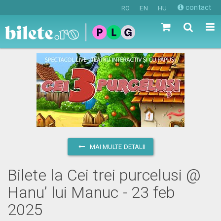
contact
RO
EN
HU
MAI MULTE DETALII
Bilete la Cei trei purcelusi @
Hanu’ lui Manuc - 23 feb
2025