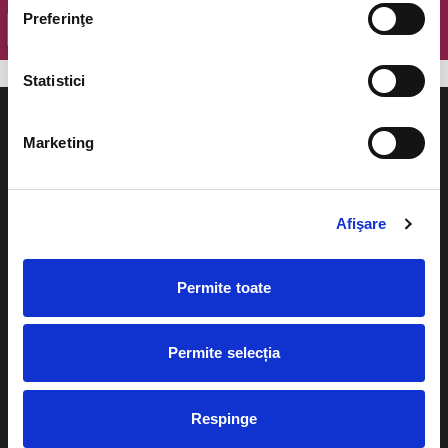
Preferinţe
OK
Statistici
Marketing
Evenimente
Ajutor
Afişare
Teatru
Cum comand bilete?
Concerte si
Permite toate
festivaluri
Plata online sau cash
Sport
Permite selecția
eBilet printat acasa
Pentru copii
Cultura
Livrare prin curier
Respinge
Diverse