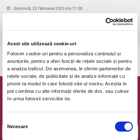
duminică, 23 februarie 2025 ora 11:00
Bucuresti, Hanu' lui Manuc
vezi pe harta
 Pentru copiii cu vârsta de peste 1 an se achită bilet.

Se achită bilete atât pentru părinti cât și pentru copii.
Acest site utilizează cookie-uri
Folosim cookie-uri pentru a personaliza conținutul și
Evenimentul a expirat.
anunțurile, pentru a oferi funcții de rețele sociale și pentru
a analiza traficul. De asemenea, le oferim partenerilor de
rețele sociale, de publicitate și de analize informații cu
privire la modul în care folosiți site-ul nostru. Aceștia le
Newsletter @ Bilete.ro
pot combina cu alte informații oferite de dvs. sau culese
în urma folosirii serviciilor lor.
Oferte exclusive si o editie saptamanala cu cele mai noi
evenimente.
Selecția
Email
Necesare
consimțământului