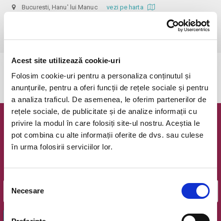
Bucuresti, Hanu' lui Manuc
vezi pe harta
 Pentru copiii cu vârsta de peste 1 an se achită bilet.

Se achită bilete atât pentru părinti cât și pentru copii.
Acest site utilizează cookie-uri
Evenimentul a expirat.
Folosim cookie-uri pentru a personaliza conținutul și
anunțurile, pentru a oferi funcții de rețele sociale și pentru
a analiza traficul. De asemenea, le oferim partenerilor de
rețele sociale, de publicitate și de analize informații cu
privire la modul în care folosiți site-ul nostru. Aceștia le
Newsletter @ Bilete.ro
pot combina cu alte informații oferite de dvs. sau culese
în urma folosirii serviciilor lor.
Oferte exclusive si o editie saptamanala cu cele mai noi
evenimente.
Email
Selecția
Necesare
consimțământului
OK