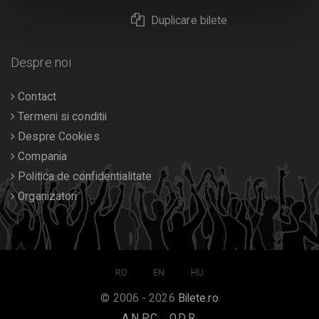
Duplicare bilete
Despre noi
Contact
Termeni si conditii
Despre Cookies
Compania
Politica de confidentialitate
Organizatori
RO
EN
HU
© 2006 - 2026
Bilete.ro
A.N.P.C.
O.D.R.