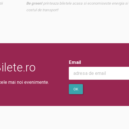
ii
Be green!
printeaza biletele acasa si economiseste energia si
costul de transport!
Email
lete.ro
cele mai noi evenimente.
OK