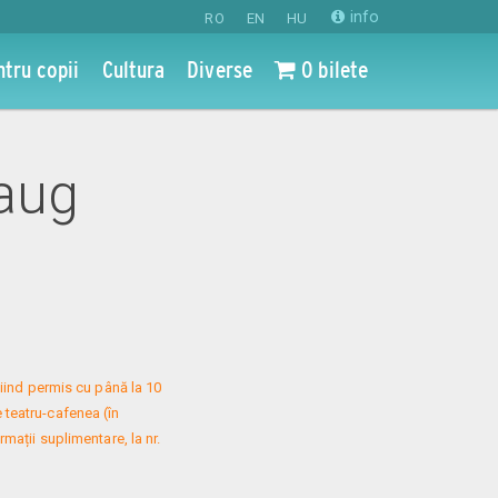
info
RO
EN
HU
ntru copii
Cultura
Diverse
0 bilete
 aug
iind permis cu până la 10 
 teatru-cafenea (în 
mații suplimentare, la nr. 