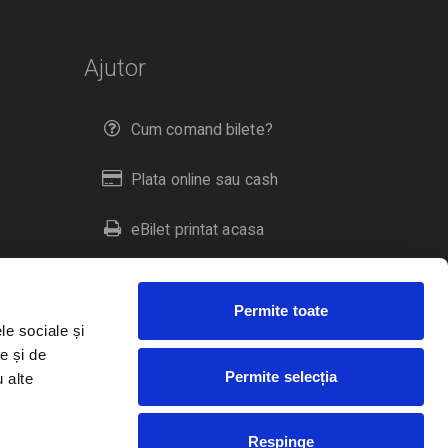
Ajutor
Cum comand bilete?
Plata online sau cash
eBilet printat acasa
Livrare prin curier
Permite toate
Returnare bilete
le sociale și
e și de
Permite selecția
u alte
Duplicare bilete
Respinge