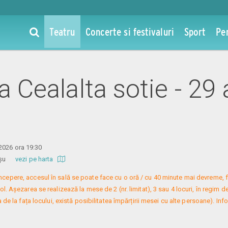
Teatru
Concerte si festivaluri
Sport
Pe
la Cealalta sotie - 29
2026 ora 19:30
 Roșu
vezi pe harta
 începere, accesul în sală se poate face cu o oră / cu 40 minute mai devreme, f
. Așezarea se realizează la mese de 2 (nr. limitat), 3 sau 4 locuri, în regim de
 de la fața locului, există posibilitatea împărțirii mesei cu alte persoane). Infor