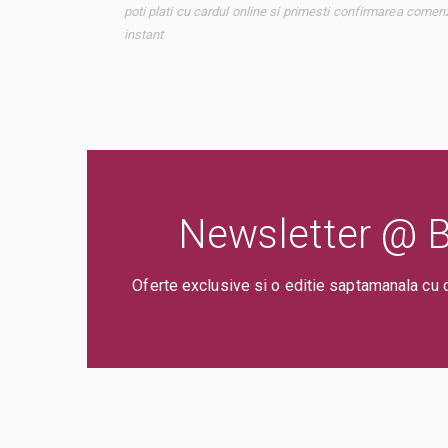
poti plati cu cardul online si primesti confirmarea comenz
instant
Newsletter @ Bi
Oferte exclusive si o editie saptamanala cu 