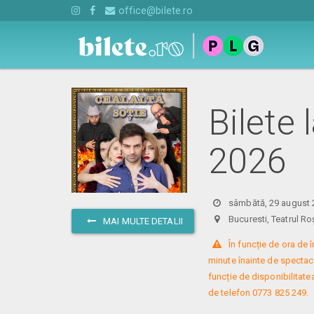
office@bilete.ro
Bilete 
2026
sâmbătă, 29 august 
Bucuresti, Teatrul
MAI MULTE DETALII
 În funcție de ora de
minute înainte de spectacol
funcție de disponibilitatea
de telefon 0773 825 249.