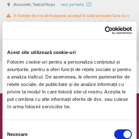
Bucuresti, Teatrul Roșu
vezi pe harta
 În funcție de ora de începere, accesul în sală se poate face cu o 
oră / cu 40 minute mai devreme, fiind permis cu până la 10 minute 
înainte de spectacol. Așezarea se realizează la mese de 2 (nr. limitat), 3 
sau 4 locuri, în regim de teatru-cafenea (în funcție de disponibilitatea 
de la fața locului, există posibilitatea împărțirii mesei cu alte persoane). 
Informații suplimentare, la nr. de telefon 0773 825 249.
Acest site utilizează cookie-uri
Folosim cookie-uri pentru a personaliza conținutul și
anunțurile, pentru a oferi funcții de rețele sociale și pentru
Evenimentul a expirat.
a analiza traficul. De asemenea, le oferim partenerilor de
rețele sociale, de publicitate și de analize informații cu
privire la modul în care folosiți site-ul nostru. Aceștia le
pot combina cu alte informații oferite de dvs. sau culese
în urma folosirii serviciilor lor.
Newsletter @ Bilete.ro
Oferte exclusive si o editie saptamanala cu cele mai noi
evenimente.
Selecția
Necesare
consimțământului
Email