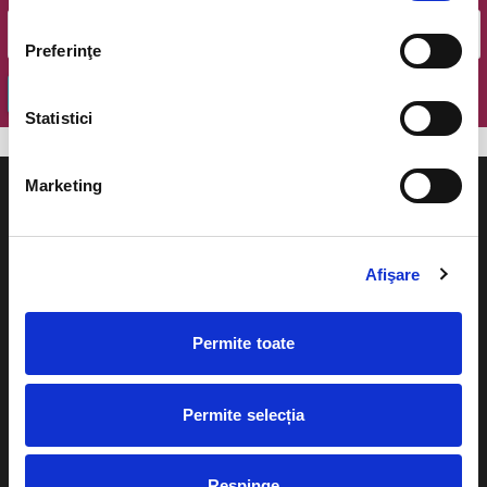
Preferinţe
OK
Statistici
Marketing
Afişare
Evenimente
Ajutor
Teatru
Permite toate
Cum comand bilete?
Concerte si
festivaluri
Plata online sau cash
Permite selecția
Sport
eBilet printat acasa
Pentru copii
Respinge