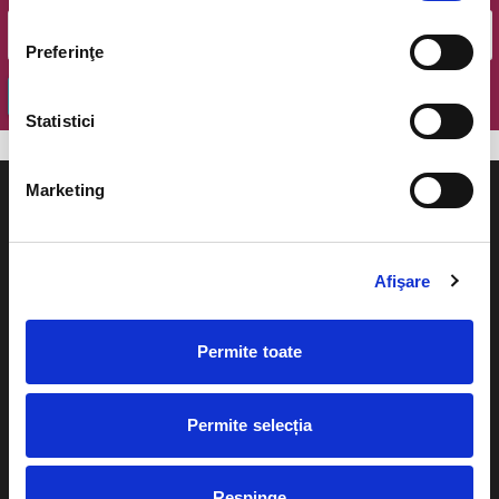
Preferinţe
OK
Statistici
Marketing
Afişare
Evenimente
Ajutor
Teatru
Permite toate
Cum comand bilete?
Concerte si
festivaluri
Plata online sau cash
Permite selecția
Sport
eBilet printat acasa
Pentru copii
Respinge