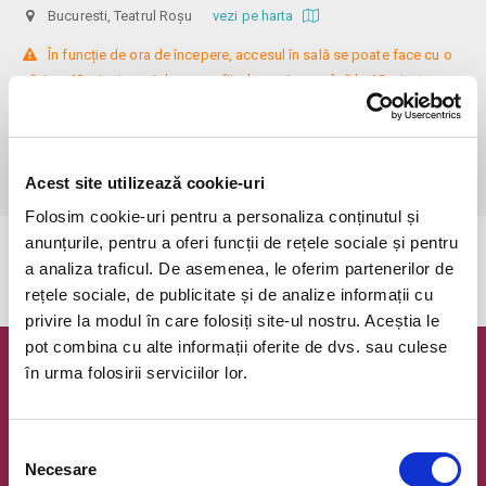
Bucuresti, Teatrul Roșu
vezi pe harta
 În funcție de ora de începere, accesul în sală se poate face cu o 
oră / cu 40 minute mai devreme, fiind permis cu până la 10 minute 
înainte de spectacol. Așezarea se realizează la mese de 2 (nr. limitat), 3 
sau 4 locuri, în regim de teatru-cafenea (în funcție de disponibilitatea 
de la fața locului, există posibilitatea împărțirii mesei cu alte persoane). 
Informații suplimentare, la nr. de telefon 0773 825 249.
Acest site utilizează cookie-uri
Folosim cookie-uri pentru a personaliza conținutul și
anunțurile, pentru a oferi funcții de rețele sociale și pentru
Evenimentul a expirat.
a analiza traficul. De asemenea, le oferim partenerilor de
rețele sociale, de publicitate și de analize informații cu
privire la modul în care folosiți site-ul nostru. Aceștia le
pot combina cu alte informații oferite de dvs. sau culese
în urma folosirii serviciilor lor.
Newsletter @ Bilete.ro
Oferte exclusive si o editie saptamanala cu cele mai noi
evenimente.
Selecția
Necesare
consimțământului
Email