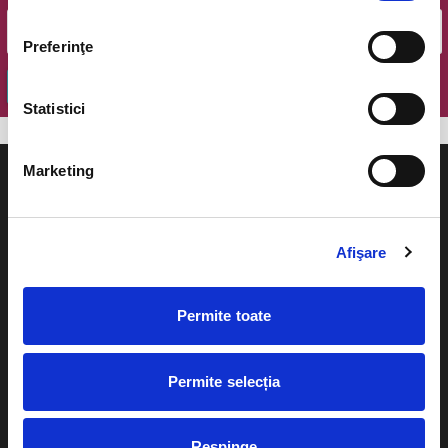
Preferinţe
OK
Statistici
Marketing
Afişare
Evenimente
Ajutor
Teatru
Permite toate
Cum comand bilete?
Concerte si
festivaluri
Plata online sau cash
Permite selecția
Sport
eBilet printat acasa
Pentru copii
Respinge