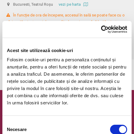
Bucuresti, Teatrul Roșu
vezi pe harta
 În funcție de ora de începere, accesul în sală se poate face cu o 
oră / cu 40 minute mai devreme, fiind permis cu până la 10 minute 
înainte de spectacol. Așezarea se realizează la mese de 2 (nr. limitat), 3 
sau 4 locuri, în regim de teatru-cafenea (în funcție de disponibilitatea 
de la fața locului, există posibilitatea împărțirii mesei cu alte persoane). 
Informații suplimentare, la nr. de telefon 0773 825 249.
Acest site utilizează cookie-uri
Folosim cookie-uri pentru a personaliza conținutul și
anunțurile, pentru a oferi funcții de rețele sociale și pentru
Evenimentul a expirat.
a analiza traficul. De asemenea, le oferim partenerilor de
rețele sociale, de publicitate și de analize informații cu
privire la modul în care folosiți site-ul nostru. Aceștia le
pot combina cu alte informații oferite de dvs. sau culese
în urma folosirii serviciilor lor.
Newsletter @ Bilete.ro
Oferte exclusive si o editie saptamanala cu cele mai noi
evenimente.
Selecția
Necesare
consimțământului
Email