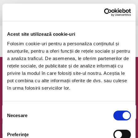
joi, 5 decembrie 2024 ora 18:00
Piatra Neamt, Stadionul Municipal Ceahlaul
vezi pe harta
Acest site utilizează cookie-uri
Evenimentul a expirat.
Folosim cookie-uri pentru a personaliza conținutul și
anunțurile, pentru a oferi funcții de rețele sociale și pentru
a analiza traficul. De asemenea, le oferim partenerilor de
rețele sociale, de publicitate și de analize informații cu
Newsletter @ Bilete.ro
privire la modul în care folosiți site-ul nostru. Aceștia le
pot combina cu alte informații oferite de dvs. sau culese
Oferte exclusive si o editie saptamanala cu cele mai noi
în urma folosirii serviciilor lor.
evenimente.
Email
Selecția
Necesare
consimțământului
OK
Preferinţe