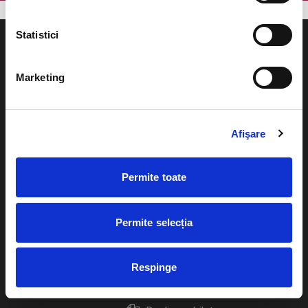
Statistici
Marketing
Evenimente
Ajutor
Teatru
Afişare
Cum comand bilete?
Concerte si
festivaluri
Plata online sau cash
Permite toate
Sport
eBilet printat acasa
Pentru copii
Permite selecția
Cultura
Livrare prin curier
Diverse
Respinge
Calendar
Returnare bilete